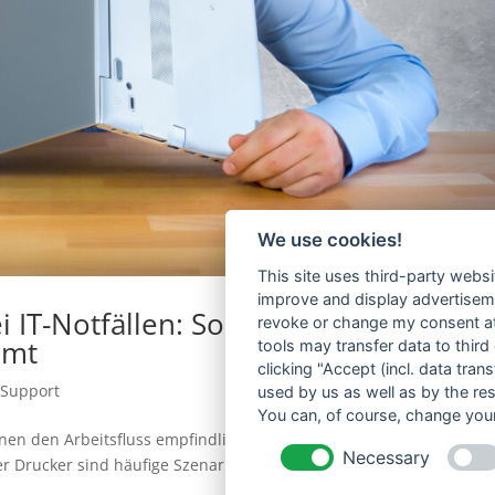
We use cookies!
This site uses third-party websi
improve and display advertisemen
i IT-Notfällen: So reagieren Sie richti
revoke or change my consent at 
mmt
tools may transfer data to third
clicking "Accept (incl. data tra
-Support
used by us as well as by the re
You can, of course, change your
nen den Arbeitsfluss empfindlich stören. Plötzliche Netzwerkprob
Necessary
r Drucker sind häufige Szenarien, die für Frust sorgen. Bevor jedo