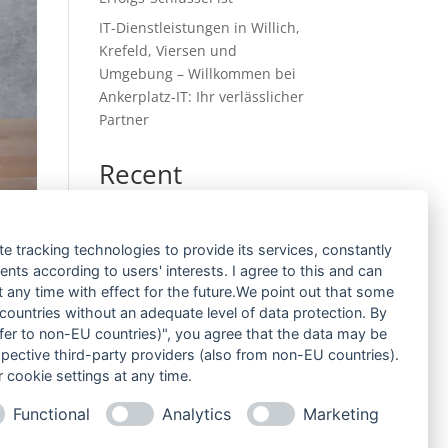
IT-Dienstleistungen in Willich,
Krefeld, Viersen und
Umgebung – Willkommen bei
Ankerplatz-IT: Ihr verlässlicher
Partner
Recent
Comments
Es sind keine Kommentare
te tracking technologies to provide its services, constantly
vorhanden.
ts according to users' interests. I agree to this and can
g,
any time with effect for the future.We point out that some
 countries without an adequate level of data protection. By
nsfer to non-EU countries)", you agree that the data may be
spective third-party providers (also from non-EU countries).
 cookie settings at any time.
leme,
Functional
Analytics
Marketing
ch